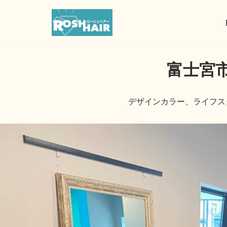
コ
ン
テ
富士宮
ン
ツ
へ
デザインカラー、ライフス
ス
キ
ッ
プ