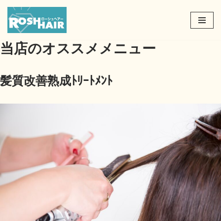
コ
ン
当店のオススメメニュー
テ
ン
ツ
髪質改善熟成ﾄﾘｰﾄﾒﾝﾄ
へ
ス
キ
ッ
プ