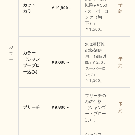
カット ＋
以降+￥550
予
￥12,800～
/ スーパーロ
カラー
約
ング（胸
下）+
￥1,500。
200種類以上
カ
の薬剤使
カラー
ラ
用。19時以
（シャン
予
ー
￥9,800～
降+￥550 /
プーブロ
約
スーパーロ
ー込み）
ング+
￥1,500。
ブリーチの
みの価格
予
ブリーチ
￥9,800～
（シャンプ
約
ー・ブロー
別）。
シャンプ