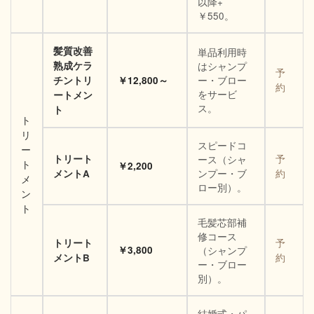
以降+
￥550。
髪質改善
単品利用時
熟成ケラ
はシャンプ
予
ー・ブロー
チントリ
￥12,800～
約
をサービ
ートメン
ス。
ト
ト
リ
スピードコ
ー
トリート
ース（シャ
予
ト
￥2,200
ンプー・ブ
メントA
約
メ
ロー別）。
ン
ト
毛髪芯部補
修コース
トリート
予
￥3,800
（シャンプ
メントB
約
ー・ブロー
別）。
結婚式・パ