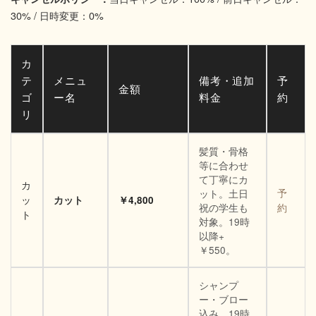
30% / 日時変更：0%
カ
テ
メニュ
備考・追加
予
金額
ゴ
ー名
料金
約
リ
髪質・骨格
等に合わせ
て丁寧にカ
カ
ット。土日
予
ッ
カット
￥4,800
祝の学生も
約
ト
対象。19時
以降+
￥550。
シャンプ
ー・ブロー
込み。19時