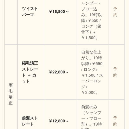
ャンプー・
ツイスト
ブロー込
予
￥16,800～
み。19時以
パーマ
約
降+￥550 /
ロング（鎖
骨下）+
￥1,500。
自然な仕上
がり。19時
縮毛矯正
以降+￥550
ストレー
/ ロング+
予
￥22,800～
￥1,500 / ス
ト ＋ カ
約
ーパーロン
ット
縮
グ+
毛
￥3,000。
矯
正
前髪のみ
（シャンプ
前髪スト
ー・ブロー
予
￥12,800～
別）。19時
レート
約