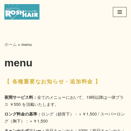
コ
ン
テ
ン
ツ
ホーム
»
menu
へ
ス
menu
キ
ッ
プ
【 各種重要なお知らせ・追加料金 】
全てのメニューにおいて、19時以降は一律プラ
夜間サービス料：
ス ￥550 を頂戴いたします。
ロング（鎖骨下）：＋￥1,500 / スーパーロン
ロング料金の基準：
グ（胸下）：＋￥1,500
当日キャンセル：100% / 前日キャンセル：
キャンセルポリシー：