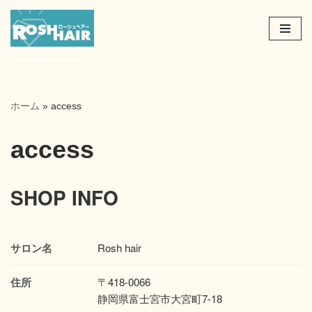
コ
ン
テ
ン
ツ
ホーム
»
access
へ
ス
access
キ
ッ
プ
SHOP INFO
サロン名
Rosh hair
住所
〒418-0066
静岡県富士宮市大宮町7-18